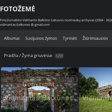
FOTOŽEMĖ
Fotožurnalisto Vidmanto Balkūno Lietuvos nuotraukų archyvas (2004 - 202
vidmantas.balkunas @ gmail.com
Albumai
Susijusios žymos
Tyrinėti
Žiūrimiausios
Pradžia
/
Žyma
griuvėsiai
1255