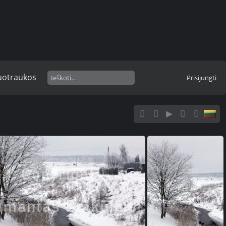
uotraukos
Prisijungti