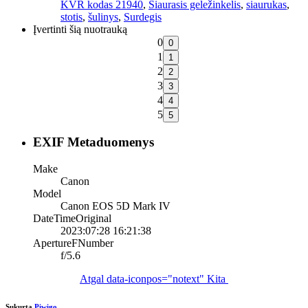
KVR kodas 21940
,
Siaurasis geležinkelis
,
siaurukas
,
stotis
,
šulinys
,
Surdegis
Įvertinti šią nuotrauką
0
1
2
3
4
5
EXIF Metaduomenys
Make
Canon
Model
Canon EOS 5D Mark IV
DateTimeOriginal
2023:07:28 16:21:38
ApertureFNumber
f/5.6
Atgal
data-iconpos="notext"
Kita
Sukurta
Piwigo