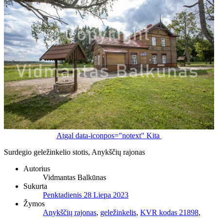
Atgal
data-iconpos="notext"
Kita
Surdegio geležinkelio stotis, Anykščių rajonas
Autorius
Vidmantas Balkūnas
Sukurta
Penktadienis 28 Liepa 2023
Žymos
Anykščių rajonas
,
geležinkelis
,
KVR kodas 21898
,