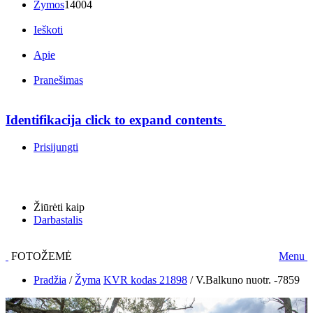
Žymos
14004
Ieškoti
Apie
Pranešimas
Identifikacija
click to expand contents
Prisijungti
Žiūrėti kaip
Darbastalis
FOTOŽEMĖ
Menu
Pradžia
/
Žyma
KVR kodas 21898
/
V.Balkuno nuotr. -7859