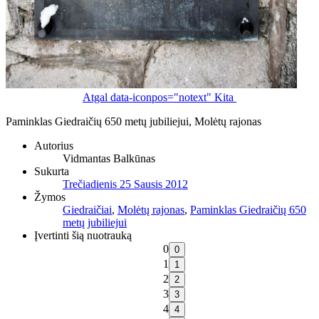
Atgal
data-iconpos="notext"
Kita
Paminklas Giedraičių 650 metų jubiliejui, Molėtų rajonas
Autorius
Vidmantas Balkūnas
Sukurta
Trečiadienis 25 Sausis 2012
Žymos
Giedraičiai
,
Molėtų rajonas
,
Paminklas Giedraičių 650
metų jubiliejui
Įvertinti šią nuotrauką
0
1
2
3
4