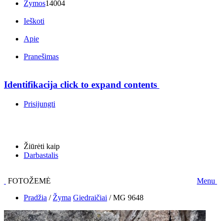
Žymos
14004
Ieškoti
Apie
Pranešimas
Identifikacija
click to expand contents
Prisijungti
Žiūrėti kaip
Darbastalis
FOTOŽEMĖ
Menu
Pradžia
/
Žyma
Giedraičiai
/
MG 9648