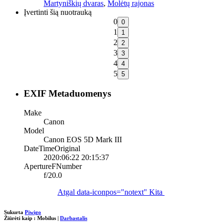
Martyniškių dvaras
,
Molėtų rajonas
Įvertinti šią nuotrauką
0
1
2
3
4
5
EXIF Metaduomenys
Make
Canon
Model
Canon EOS 5D Mark III
DateTimeOriginal
2020:06:22 20:15:37
ApertureFNumber
f/20.0
Atgal
data-iconpos="notext"
Kita
Sukurta
Piwigo
Žiūrėti kaip :
Mobilus
|
Darbastalis