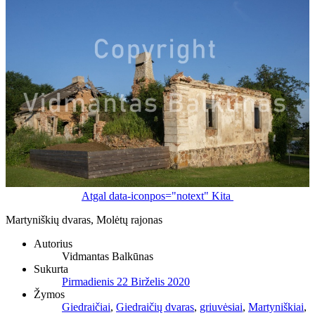
Atgal
data-iconpos="notext"
Kita
Martyniškių dvaras, Molėtų rajonas
Autorius
Vidmantas Balkūnas
Sukurta
Pirmadienis 22 Birželis 2020
Žymos
Giedraičiai
,
Giedraičių dvaras
,
griuvėsiai
,
Martyniškiai
,