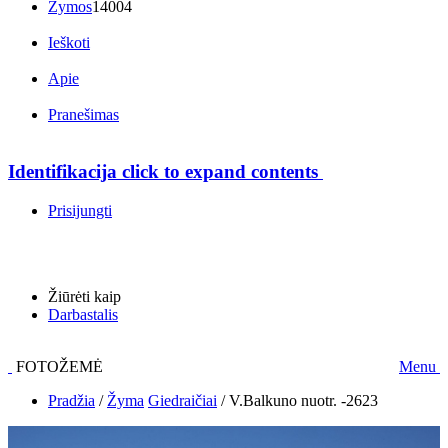
Žymos
14004
Ieškoti
Apie
Pranešimas
Identifikacija
click to expand contents
Prisijungti
Žiūrėti kaip
Darbastalis
FOTOŽEMĖ
Menu
Pradžia
/
Žyma
Giedraičiai
/
V.Balkuno nuotr. -2623