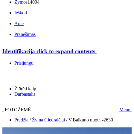
Žymos
14004
Ieškoti
Apie
Pranešimas
Identifikacija
click to expand contents
Prisijungti
Žiūrėti kaip
Darbastalis
FOTOŽEMĖ
Menu
Pradžia
/
Žyma
Giedraičiai
/
V.Balkuno nuotr. -2630