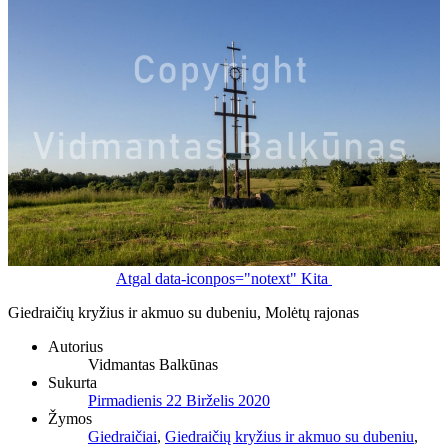
Atgal
data-iconpos="notext"
Kita
Giedraičių kryžius ir akmuo su dubeniu, Molėtų rajonas
Autorius
Vidmantas Balkūnas
Sukurta
Pirmadienis 22 Birželis 2020
Žymos
Giedraičiai
,
Giedraičių kryžius ir akmuo su dubeniu
,