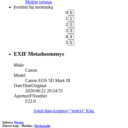
Molėtų rajonas
Įvertinti šią nuotrauką
0
1
2
3
4
5
EXIF Metaduomenys
Make
Canon
Model
Canon EOS 5D Mark III
DateTimeOriginal
2020:06:22 20:24:55
ApertureFNumber
f/22.0
Atgal
data-iconpos="notext"
Kita
Sukurta
Piwigo
Žiūrėti kaip :
Mobilus
|
Darbastalis