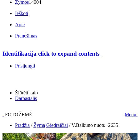
Žymos
14004
Ieškoti
Apie
Pranešimas
Identifikacija
click to expand contents
Prisijungti
Žiūrėti kaip
Darbastalis
FOTOŽEMĖ
Menu
Pradžia
/
Žyma
Giedraičiai
/
V.Balkuno nuotr. -2635