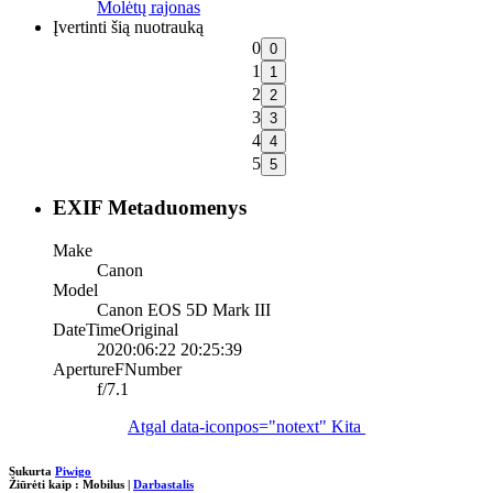
Molėtų rajonas
Įvertinti šią nuotrauką
0
1
2
3
4
5
EXIF Metaduomenys
Make
Canon
Model
Canon EOS 5D Mark III
DateTimeOriginal
2020:06:22 20:25:39
ApertureFNumber
f/7.1
Atgal
data-iconpos="notext"
Kita
Sukurta
Piwigo
Žiūrėti kaip :
Mobilus
|
Darbastalis