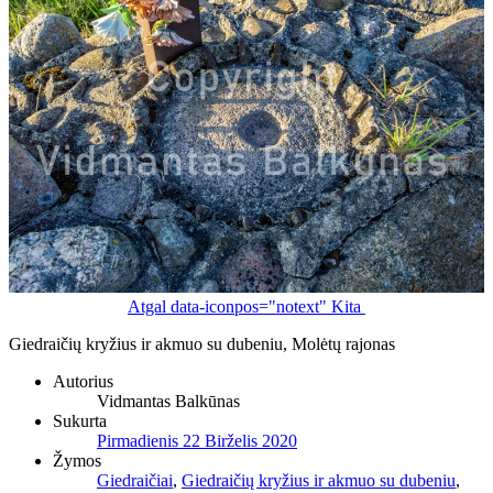
Atgal
data-iconpos="notext"
Kita
Giedraičių kryžius ir akmuo su dubeniu, Molėtų rajonas
Autorius
Vidmantas Balkūnas
Sukurta
Pirmadienis 22 Birželis 2020
Žymos
Giedraičiai
,
Giedraičių kryžius ir akmuo su dubeniu
,