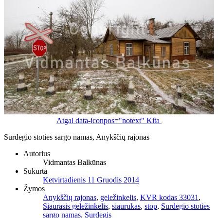
Atgal
data-iconpos="notext"
Kita
Surdegio stoties sargo namas, Anykščių rajonas
Autorius
Vidmantas Balkūnas
Sukurta
Ketvirtadienis 11 Gruodis 2014
Žymos
Anykščių rajonas
,
geležinkelis
,
KVR kodas 33031
,
Siaurasis geležinkelis
,
siaurukas
,
stop
,
Surdegio stoties
sargo namas
,
Surdegis