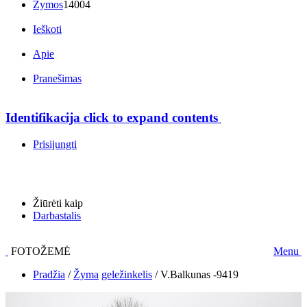
Žymos
14004
Ieškoti
Apie
Pranešimas
Identifikacija
click to expand contents
Prisijungti
Žiūrėti kaip
Darbastalis
FOTOŽEMĖ
Menu
Pradžia
/
Žyma
geležinkelis
/
V.Balkunas -9419