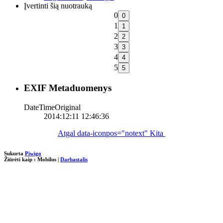
Įvertinti šią nuotrauką
0
1
2
3
4
5
EXIF Metaduomenys
DateTimeOriginal
2014:12:11 12:46:36
Atgal
data-iconpos="notext"
Kita
Sukurta
Piwigo
Žiūrėti kaip :
Mobilus
|
Darbastalis