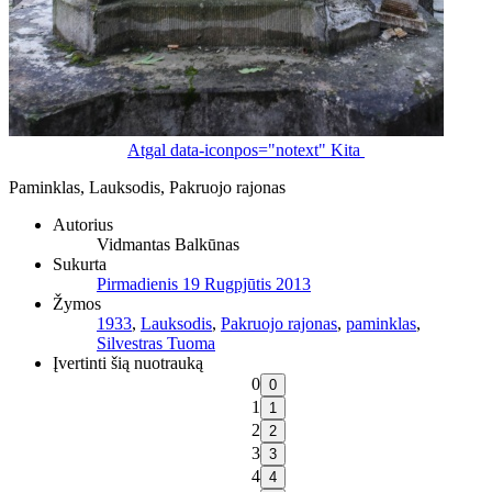
Atgal
data-iconpos="notext"
Kita
Paminklas, Lauksodis, Pakruojo rajonas
Autorius
Vidmantas Balkūnas
Sukurta
Pirmadienis 19 Rugpjūtis 2013
Žymos
1933
,
Lauksodis
,
Pakruojo rajonas
,
paminklas
,
Silvestras Tuoma
Įvertinti šią nuotrauką
0
1
2
3
4