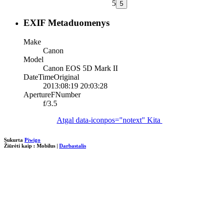
5
EXIF Metaduomenys
Make
Canon
Model
Canon EOS 5D Mark II
DateTimeOriginal
2013:08:19 20:03:28
ApertureFNumber
f/3.5
Atgal
data-iconpos="notext"
Kita
Sukurta
Piwigo
Žiūrėti kaip :
Mobilus
|
Darbastalis
loading