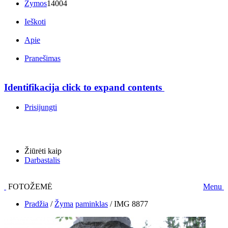
Žymos
14004
Ieškoti
Apie
Pranešimas
Identifikacija
click to expand contents
Prisijungti
Žiūrėti kaip
Darbastalis
FOTOŽEMĖ
Menu
Pradžia
/
Žyma
paminklas
/
IMG 8877