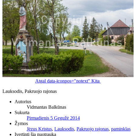
Atgal
data-iconpos="notext"
Kita
Lauksodis, Pakruojo rajonas
Autorius
Vidmantas Balkūnas
Sukurta
Pirmadienis 5 Gegužė 2014
Žymos
Jėzus Kristus
,
Lauksodis
,
Pakruojo rajonas
,
paminklas
Įvertinti šią nuotrauką