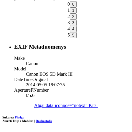
0
1
2
3
4
5
EXIF Metaduomenys
Make
Canon
Model
Canon EOS 5D Mark III
DateTimeOriginal
2014:05:05 18:07:35
ApertureFNumber
f/5.6
Atgal
data-iconpos="notext"
Kita
Sukurta
Piwigo
Žiūrėti kaip :
Mobilus
|
Darbastalis