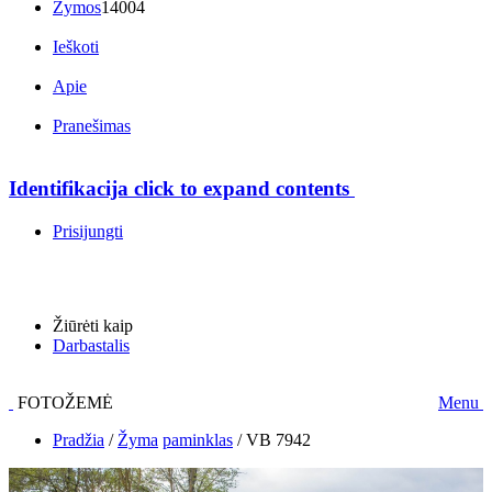
Žymos
14004
Ieškoti
Apie
Pranešimas
Identifikacija
click to expand contents
Prisijungti
Žiūrėti kaip
Darbastalis
FOTOŽEMĖ
Menu
Pradžia
/
Žyma
paminklas
/
VB 7942