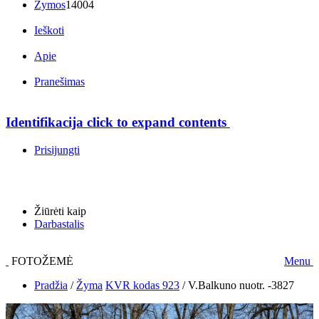
Žymos
14004
Ieškoti
Apie
Pranešimas
Identifikacija
click to expand contents
Prisijungti
Žiūrėti kaip
Darbastalis
FOTOŽEMĖ
Menu
Pradžia
/
Žyma
KVR kodas 923
/
V.Balkuno nuotr. -3827