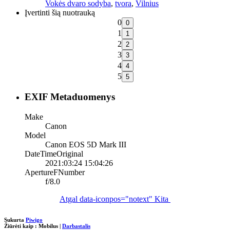
Vokės dvaro sodyba
,
tvora
,
Vilnius
Įvertinti šią nuotrauką
0
1
2
3
4
5
EXIF Metaduomenys
Make
Canon
Model
Canon EOS 5D Mark III
DateTimeOriginal
2021:03:24 15:04:26
ApertureFNumber
f/8.0
Atgal
data-iconpos="notext"
Kita
Sukurta
Piwigo
Žiūrėti kaip :
Mobilus
|
Darbastalis