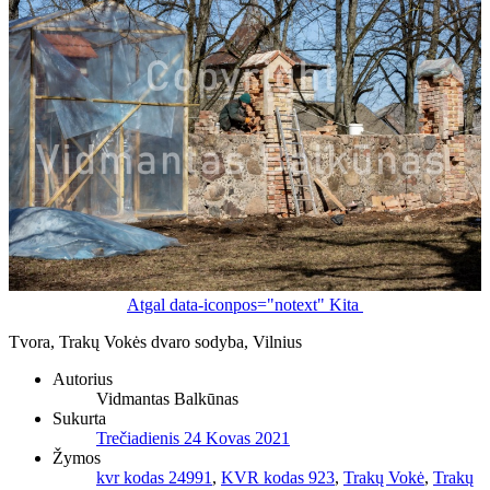
Atgal
data-iconpos="notext"
Kita
Tvora, Trakų Vokės dvaro sodyba, Vilnius
Autorius
Vidmantas Balkūnas
Sukurta
Trečiadienis 24 Kovas 2021
Žymos
kvr kodas 24991
,
KVR kodas 923
,
Trakų Vokė
,
Trakų