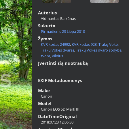
Autorius
Vidmantas Balkūnas
Sukurta
Pirmadienis 23 Liepa 2018
Žymos
KVR kodas 24992
,
KVR kodas 923
,
Trakų Vokė
,
Trakų Vokės dvaras
,
Trakų Vokės dvaro sodyba
,
tvora
,
Vilnius
Įvertinti šią nuotrauką
EXIF Metaduomenys
Make
Canon
Model
Canon EOS 5D Mark III
DateTimeOriginal
2018:07:23 12:06:30