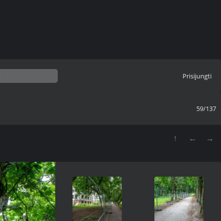
Prisijungti
59/137