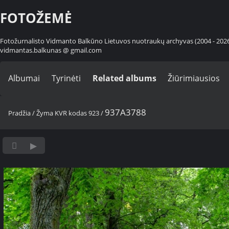
FOTOŽEMĖ
Fotožurnalisto Vidmanto Balkūno Lietuvos nuotraukų archyvas (2004 - 202
vidmantas.balkunas @ gmail.com
Albumai
Tyrinėti
Related albums
Žiūrimiausios
937A3788
Pradžia
/
Žyma
KVR kodas 923
/