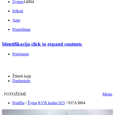
Žymos
14004
Ieškoti
Apie
Pranešimas
Identifikacija
click to expand contents
Prisijungti
Žiūrėti kaip
Darbastalis
FOTOŽEMĖ
Menu
Pradžia
/
Žyma
KVR kodas 923
/
937A3804