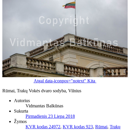
Atgal
data-iconpos="notext"
Kita
Rūmai, Trakų Vokės dvaro sodyba, Vilnius
Autorius
Vidmantas Balkūnas
Sukurta
Pirmadienis 23 Liepa 2018
Žymos
KVR kodas 24972
,
KVR kodas 923
,
Rūmai
,
Trakų