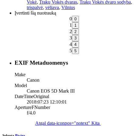
Vokė
,
Trakų Vokės dvaras
,
Trakų Vokės dvaro sodyba
,
trispalvė
,
vėliava
,
Vilnius
Įvertinti šią nuotrauką
0
1
2
3
4
5
EXIF Metaduomenys
Make
Canon
Model
Canon EOS 5D Mark III
DateTimeOriginal
2018:07:23 12:10:01
ApertureFNumber
f/4.0
Atgal
data-iconpos="notext"
Kita
Sukurta
Piwigo