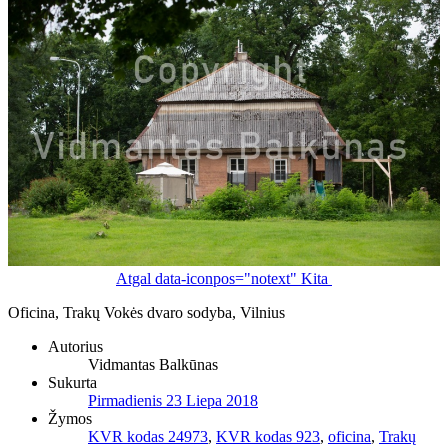
Atgal
data-iconpos="notext"
Kita
Oficina, Trakų Vokės dvaro sodyba, Vilnius
Autorius
Vidmantas Balkūnas
Sukurta
Pirmadienis 23 Liepa 2018
Žymos
KVR kodas 24973
,
KVR kodas 923
,
oficina
,
Trakų