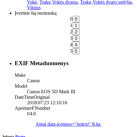
Vokė
,
Trakų Vokės dvaras
,
Trakų Vokės dvaro sodyba
,
Vilnius
Įvertinti šią nuotrauką
0
1
2
3
4
5
EXIF Metaduomenys
Make
Canon
Model
Canon EOS 5D Mark III
DateTimeOriginal
2018:07:23 12:10:16
ApertureFNumber
f/4.0
Atgal
data-iconpos="notext"
Kita
Sukurta
Piwigo