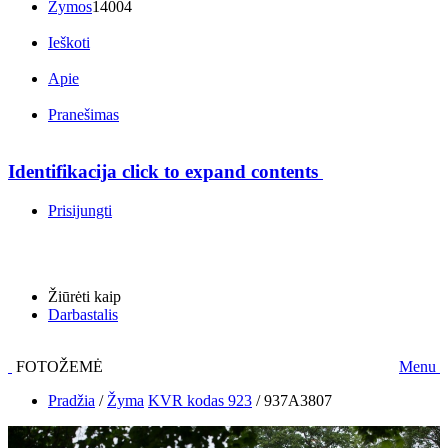
Žymos
14004
Ieškoti
Apie
Pranešimas
Identifikacija
click to expand contents
Prisijungti
Žiūrėti kaip
Darbastalis
FOTOŽEMĖ
Menu
Pradžia
/
Žyma
KVR kodas 923
/
937A3807