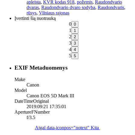
apleista
,
KVR kodas 918
,
požemis
,
Raudondvario
dvaras
,
Raudondvario dvaro sodyba
,
Raudondvaris
,
rūsys
,
Vilniaus rajonas
Įvertinti šią nuotrauką
0
1
2
3
4
5
EXIF Metaduomenys
Make
Canon
Model
Canon EOS 5D Mark III
DateTimeOriginal
2019:09:21 17:35:01
ApertureFNumber
f/3.5
Atgal
data-iconpos="notext"
Kita