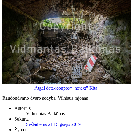
Atgal
data-iconpos="notext"
Kita
Raudondvario dvaro sodyba, Vilniaus rajonas
Autorius
Vidmantas Balkūnas
Sukurta
Šeštadienis 21 Rugsėjis 2019
Žymos