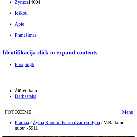
Žymos
14004
Ieškoti
Apie
Pranešimas
Identifikacija
click to expand contents
Prisijungti
Žiūrėti kaip
Darbastalis
FOTOŽEMĖ
Menu
Pradžia
/
Žyma
Raudondvario dvaro sodyba
/
V.Balkuno
nuotr. -5911