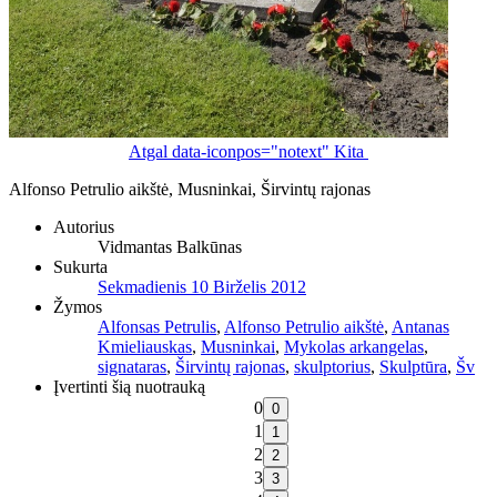
Atgal
data-iconpos="notext"
Kita
Alfonso Petrulio aikštė, Musninkai, Širvintų rajonas
Autorius
Vidmantas Balkūnas
Sukurta
Sekmadienis 10 Birželis 2012
Žymos
Alfonsas Petrulis
,
Alfonso Petrulio aikštė
,
Antanas
Kmieliauskas
,
Musninkai
,
Mykolas arkangelas
,
signataras
,
Širvintų rajonas
,
skulptorius
,
Skulptūra
,
Šv
Įvertinti šią nuotrauką
0
1
2
3