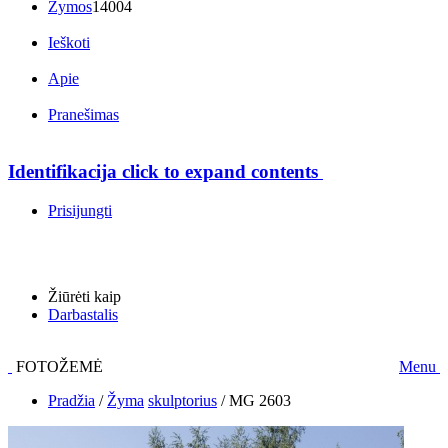
Žymos
14004
Ieškoti
Apie
Pranešimas
Identifikacija
click to expand contents
Prisijungti
Žiūrėti kaip
Darbastalis
FOTOŽEMĖ
Menu
Pradžia
/
Žyma
skulptorius
/
MG 2603