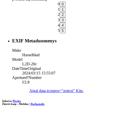
0
1
2
3
4
5
EXIF Metaduomenys
Make
Hasselblad
Model
L2D-20c
DateTimeOriginal
2024:03:15 15:55:07
ApertureFNumber
f/2.8
Atgal
data-iconpos="notext"
Kita
Sukurta
Piwigo
Žiūrėti kaip :
Mobilus
|
Darbastalis