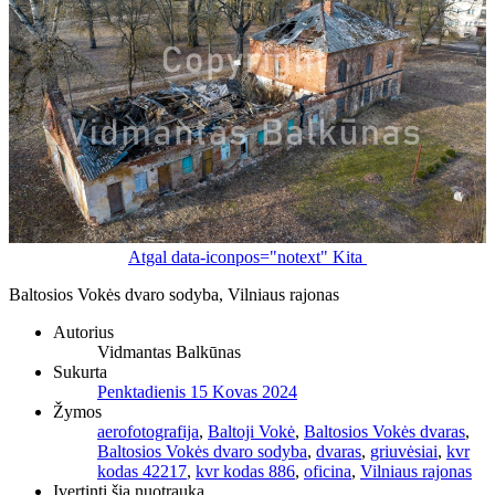
Atgal
data-iconpos="notext"
Kita
Baltosios Vokės dvaro sodyba, Vilniaus rajonas
Autorius
Vidmantas Balkūnas
Sukurta
Penktadienis 15 Kovas 2024
Žymos
aerofotografija
,
Baltoji Vokė
,
Baltosios Vokės dvaras
,
Baltosios Vokės dvaro sodyba
,
dvaras
,
griuvėsiai
,
kvr
kodas 42217
,
kvr kodas 886
,
oficina
,
Vilniaus rajonas
Įvertinti šią nuotrauką