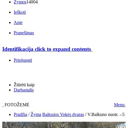
Žymos
14004
Ieškoti
Apie
Pranešimas
Identifikacija
click to expand contents
Prisijungti
Žiūrėti kaip
Darbastalis
FOTOŽEMĖ
Menu
Pradžia
/
Žyma
Baltosios Vokės dvaras
/
V.Balkuno nuotr. --5