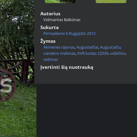
Autorius
Vidmantas Balkūnas
Sukurta
Pirmadienis 6 Rugpjūtis 2012
Žymos
Akmenės rajonas
,
Augustaičiai
,
Augustaičių
vandens malūnas
,
KVR kodas 22039
,
vežėčios
,
vežimas
Įvertinti šią nuotrauką