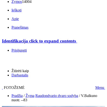
Žymos
14004
Ieškoti
Apie
Pranešimas
Identifikacija
click to expand contents
Prisijungti
Žiūrėti kaip
Darbastalis
FOTOŽEMĖ
Menu
Pradžia
/
Žyma
Raudondvario dvaro sodyba
/
V.Balkuno
nuotr. --83