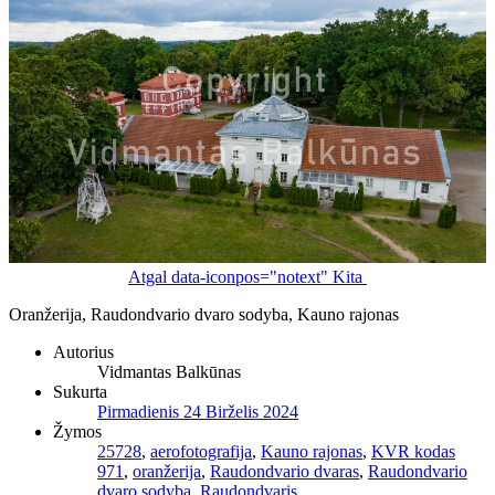
Atgal
data-iconpos="notext"
Kita
Oranžerija, Raudondvario dvaro sodyba, Kauno rajonas
Autorius
Vidmantas Balkūnas
Sukurta
Pirmadienis 24 Birželis 2024
Žymos
25728
,
aerofotografija
,
Kauno rajonas
,
KVR kodas
971
,
oranžerija
,
Raudondvario dvaras
,
Raudondvario
dvaro sodyba
,
Raudondvaris