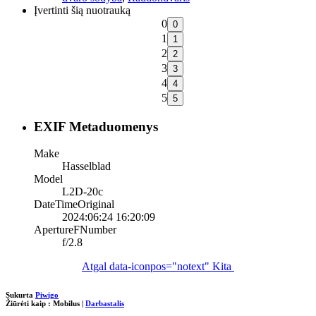
Įvertinti šią nuotrauką
0
1
2
3
4
5
EXIF Metaduomenys
Make
Hasselblad
Model
L2D-20c
DateTimeOriginal
2024:06:24 16:20:09
ApertureFNumber
f/2.8
Atgal
data-iconpos="notext"
Kita
Sukurta
Piwigo
Žiūrėti kaip :
Mobilus
|
Darbastalis