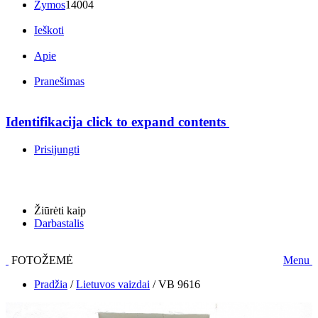
Žymos
14004
Ieškoti
Apie
Pranešimas
Identifikacija
click to expand contents
Prisijungti
Žiūrėti kaip
Darbastalis
FOTOŽEMĖ
Menu
Pradžia
/
Lietuvos vaizdai
/
VB 9616