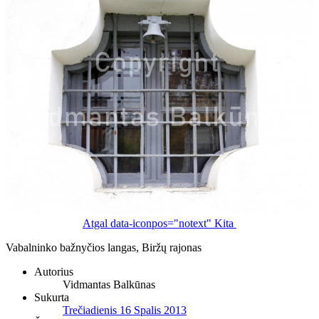
Atgal
data-iconpos="notext"
Kita
Vabalninko bažnyčios langas, Biržų rajonas
Autorius
Vidmantas Balkūnas
Sukurta
Trečiadienis 16 Spalis 2013