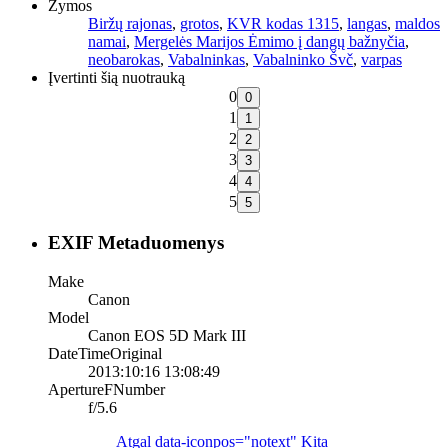
Žymos
Biržų rajonas
,
grotos
,
KVR kodas 1315
,
langas
,
maldos
namai
,
Mergelės Marijos Ėmimo į dangų bažnyčia
,
neobarokas
,
Vabalninkas
,
Vabalninko Švč
,
varpas
Įvertinti šią nuotrauką
0
1
2
3
4
5
EXIF Metaduomenys
Make
Canon
Model
Canon EOS 5D Mark III
DateTimeOriginal
2013:10:16 13:08:49
ApertureFNumber
f/5.6
Atgal
data-iconpos="notext"
Kita