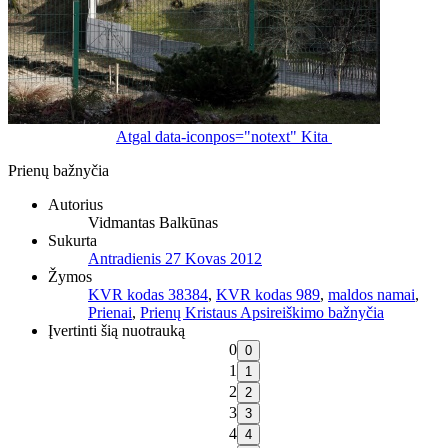
Atgal
data-iconpos="notext"
Kita
Prienų bažnyčia
Autorius
Vidmantas Balkūnas
Sukurta
Antradienis 27 Kovas 2012
Žymos
KVR kodas 38384
,
KVR kodas 989
,
maldos namai
,
Prienai
,
Prienų Kristaus Apsireiškimo bažnyčia
Įvertinti šią nuotrauką
0
1
2
3
4