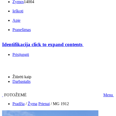
Žymos
14004
Ieškoti
Apie
Pranešimas
Identifikacija
click to expand contents
Prisijungti
Žiūrėti kaip
Darbastalis
FOTOŽEMĖ
Menu
Pradžia
/
Žyma
Prienai
/
MG 1912