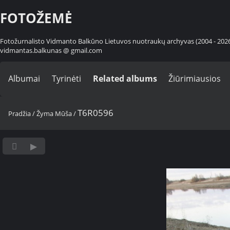
FOTOŽEMĖ
Fotožurnalisto Vidmanto Balkūno Lietuvos nuotraukų archyvas (2004 - 202
vidmantas.balkunas @ gmail.com
Albumai
Tyrinėti
Related albums
Žiūrimiausios
T6R0596
Pradžia
/
Žyma
Mūša
/