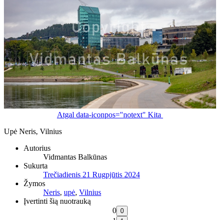
Atgal
data-iconpos="notext"
Kita
Upė Neris, Vilnius
Autorius
Vidmantas Balkūnas
Sukurta
Trečiadienis 21 Rugpjūtis 2024
Žymos
Neris
,
upė
,
Vilnius
Įvertinti šią nuotrauką
0