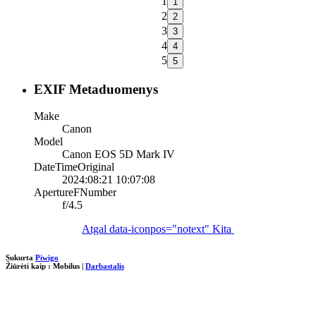
1
2
3
4
5
EXIF Metaduomenys
Make
Canon
Model
Canon EOS 5D Mark IV
DateTimeOriginal
2024:08:21 10:07:08
ApertureFNumber
f/4.5
Atgal
data-iconpos="notext"
Kita
Sukurta
Piwigo
Žiūrėti kaip :
Mobilus
|
Darbastalis