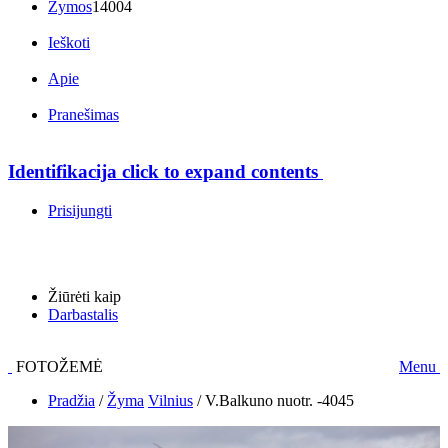
Žymos
14004
Ieškoti
Apie
Pranešimas
Identifikacija
click to expand contents
Prisijungti
Žiūrėti kaip
Darbastalis
FOTOŽEMĖ
Menu
Pradžia
/
Žyma
Vilnius
/
V.Balkuno nuotr. -4045