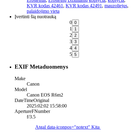
Erbšteinai
,
Erbšteinų Džiulianių koplyčia
,
koplyčia
,
KVR kodas 42461
,
KVR kodas 42491
,
mauzoliejus
,
palaidojimo vieta
Įvertinti šią nuotrauką
0
1
2
3
4
5
EXIF Metaduomenys
Make
Canon
Model
Canon EOS R6m2
DateTimeOriginal
2025:02:02 15:58:00
ApertureFNumber
f/3.5
Atgal
data-iconpos="notext"
Kita