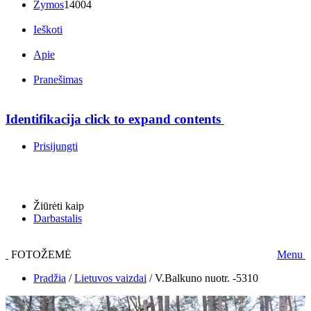
Žymos
14004
Ieškoti
Apie
Pranešimas
Identifikacija
click to expand contents
Prisijungti
Žiūrėti kaip
Darbastalis
FOTOŽEMĖ
Menu
Pradžia
/
Lietuvos vaizdai
/
V.Balkuno nuotr. -5310