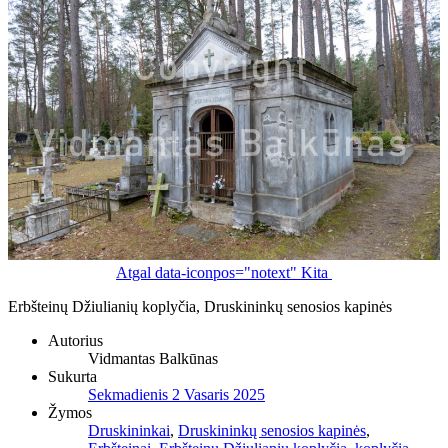
Atgal
data-iconpos="notext"
Kita
Erbšteinų Džiulianių koplyčia, Druskininkų senosios kapinės
Autorius
Vidmantas Balkūnas
Sukurta
Sekmadienis 2 Vasaris 2025
Žymos
Druskininkai
,
Druskininkų senosios kapinės
,