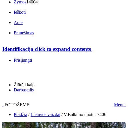
Žymos
14004
Ieškoti
Apie
Pranešimas
Identifikacija
click to expand contents
Prisijungti
Žiūrėti kaip
Darbastalis
FOTOŽEMĖ
Menu
Pradžia
/
Lietuvos vaizdai
/
V.Balkuno nuotr. -7406