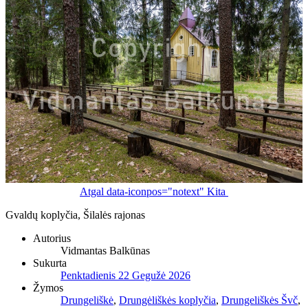
Atgal
data-iconpos="notext"
Kita
Gvaldų koplyčia, Šilalės rajonas
Autorius
Vidmantas Balkūnas
Sukurta
Penktadienis 22 Gegužė 2026
Žymos
Drungeliškė
,
Drungėliškės koplyčia
,
Drungeliškės Švč
,