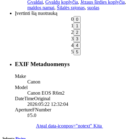
Gvaldai
,
Gvaldų koplyčia
,
Jėzaus širdies koplyčia
,
maldos namai
,
Šilalės rajonas
,
suolas
Įvertinti šią nuotrauką
0
1
2
3
4
5
EXIF Metaduomenys
Make
Canon
Model
Canon EOS R6m2
DateTimeOriginal
2026:05:22 12:32:04
ApertureFNumber
f/5.0
Atgal
data-iconpos="notext"
Kita
Sukurta
Piwigo