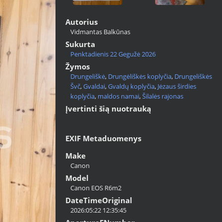
Autorius
Vidmantas Balkūnas
Sukurta
Penktadienis 22 Gegužė 2026
Žymos
Drungeliškė
,
Drungėliškės koplyčia
,
Drungeliškės
Švč
,
Gvaldai
,
Gvaldų koplyčia
,
Jėzaus širdies
koplyčia
,
maldos namai
,
Šilalės rajonas
Įvertinti šią nuotrauką
EXIF Metaduomenys
Make
Canon
Model
Canon EOS R6m2
DateTimeOriginal
2026:05:22 12:35:45