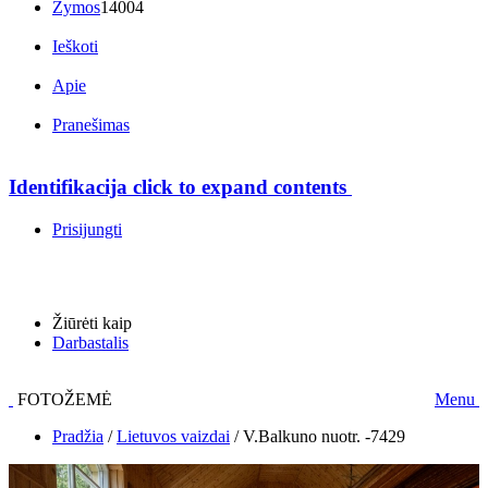
Žymos
14004
Ieškoti
Apie
Pranešimas
Identifikacija
click to expand contents
Prisijungti
Žiūrėti kaip
Darbastalis
FOTOŽEMĖ
Menu
Pradžia
/
Lietuvos vaizdai
/
V.Balkuno nuotr. -7429