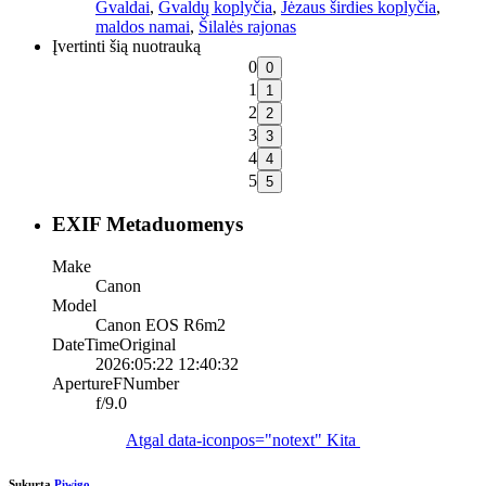
Gvaldai
,
Gvaldų koplyčia
,
Jėzaus širdies koplyčia
,
maldos namai
,
Šilalės rajonas
Įvertinti šią nuotrauką
0
1
2
3
4
5
EXIF Metaduomenys
Make
Canon
Model
Canon EOS R6m2
DateTimeOriginal
2026:05:22 12:40:32
ApertureFNumber
f/9.0
Atgal
data-iconpos="notext"
Kita
Sukurta
Piwigo