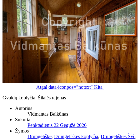
Atgal
data-iconpos="notext"
Kita
Gvaldų koplyčia, Šilalės rajonas
Autorius
Vidmantas Balkūnas
Sukurta
Penktadienis 22 Gegužė 2026
Žymos
Drungeliškė
,
Drungėliškės koplyčia
,
Drungeliškės Švč
,