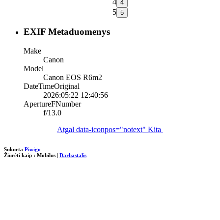
4
5
EXIF Metaduomenys
Make
Canon
Model
Canon EOS R6m2
DateTimeOriginal
2026:05:22 12:40:56
ApertureFNumber
f/13.0
Atgal
data-iconpos="notext"
Kita
Sukurta
Piwigo
Žiūrėti kaip :
Mobilus
|
Darbastalis