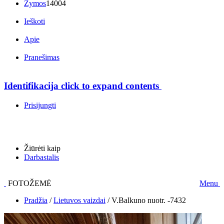
Žymos
14004
Ieškoti
Apie
Pranešimas
Identifikacija
click to expand contents
Prisijungti
Žiūrėti kaip
Darbastalis
FOTOŽEMĖ
Menu
Pradžia
/
Lietuvos vaizdai
/
V.Balkuno nuotr. -7432