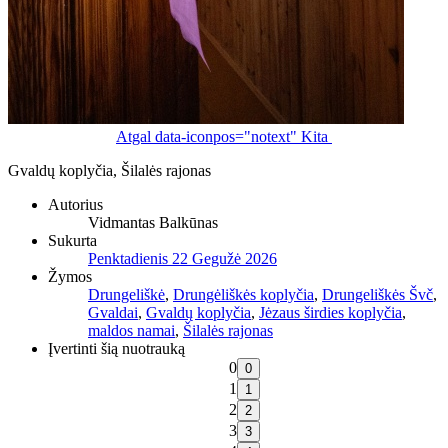
Atgal
data-iconpos="notext"
Kita
Gvaldų koplyčia, Šilalės rajonas
Autorius
Vidmantas Balkūnas
Sukurta
Penktadienis 22 Gegužė 2026
Žymos
Drungeliškė
,
Drungėliškės koplyčia
,
Drungeliškės Švč
,
Gvaldai
,
Gvaldų koplyčia
,
Jėzaus širdies koplyčia
,
maldos namai
,
Šilalės rajonas
Įvertinti šią nuotrauką
0
1
2
3