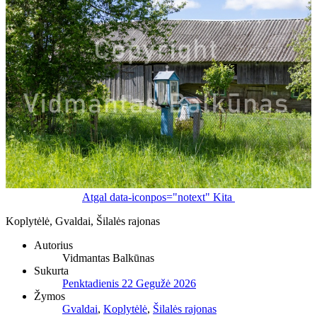
Atgal
data-iconpos="notext"
Kita
Koplytėlė, Gvaldai, Šilalės rajonas
Autorius
Vidmantas Balkūnas
Sukurta
Penktadienis 22 Gegužė 2026
Žymos
Gvaldai
,
Koplytėlė
,
Šilalės rajonas