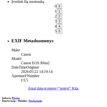
Įvertinti šią nuotrauką
0
1
2
3
4
5
EXIF Metaduomenys
Make
Canon
Model
Canon EOS R6m2
DateTimeOriginal
2026:05:22 14:19:14
ApertureFNumber
f/3.5
Atgal
data-iconpos="notext"
Kita
Sukurta
Piwigo
Žiūrėti kaip :
Mobilus
|
Darbastalis