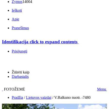
Žymos
14004
Ieškoti
Apie
Pranešimas
Identifikacija
click to expand contents
Prisijungti
Žiūrėti kaip
Darbastalis
FOTOŽEMĖ
Menu
Pradžia
/
Lietuvos vaizdai
/
V.Balkuno nuotr. -7480