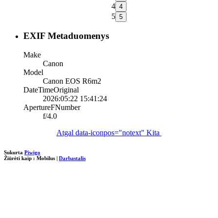
4
5
EXIF Metaduomenys
Make
Canon
Model
Canon EOS R6m2
DateTimeOriginal
2026:05:22 15:41:24
ApertureFNumber
f/4.0
Atgal
data-iconpos="notext"
Kita
Sukurta
Piwigo
Žiūrėti kaip :
Mobilus
|
Darbastalis