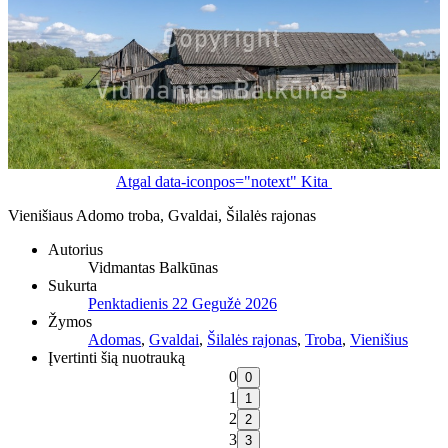
Atgal
data-iconpos="notext"
Kita
Vienišiaus Adomo troba, Gvaldai, Šilalės rajonas
Autorius
Vidmantas Balkūnas
Sukurta
Penktadienis 22 Gegužė 2026
Žymos
Adomas
,
Gvaldai
,
Šilalės rajonas
,
Troba
,
Vienišius
Įvertinti šią nuotrauką
0
1
2
3