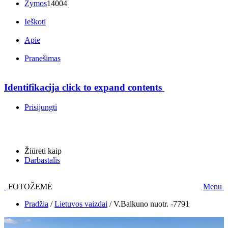
Žymos
14004
Ieškoti
Apie
Pranešimas
Identifikacija
click to expand contents
Prisijungti
Žiūrėti kaip
Darbastalis
FOTOŽEMĖ
Menu
Pradžia
/
Lietuvos vaizdai
/
V.Balkuno nuotr. -7791