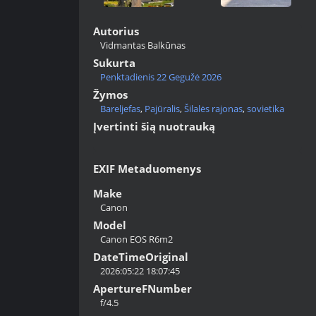
Autorius
Vidmantas Balkūnas
Sukurta
Penktadienis 22 Gegužė 2026
Žymos
Bareljefas
,
Pajūralis
,
Šilalės rajonas
,
sovietika
Įvertinti šią nuotrauką
EXIF Metaduomenys
Make
Canon
Model
Canon EOS R6m2
DateTimeOriginal
2026:05:22 18:07:45
ApertureFNumber
f/4.5