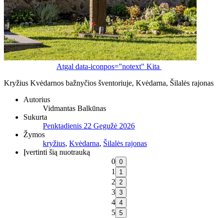
Atgal
data-iconpos="notext"
Kita
Kryžius Kvėdarnos bažnyčios šventoriuje, Kvėdarna, Šilalės rajonas
Autorius
Vidmantas Balkūnas
Sukurta
Penktadienis 22 Gegužė 2026
Žymos
kryžius
,
Kvėdarna
,
Šilalės rajonas
Įvertinti šią nuotrauką
0
1
2
3
4
5