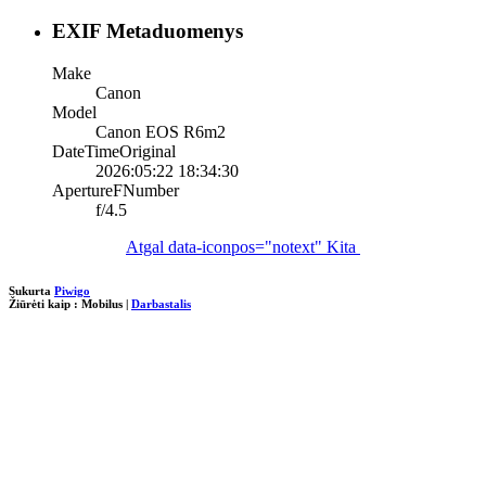
EXIF Metaduomenys
Make
Canon
Model
Canon EOS R6m2
DateTimeOriginal
2026:05:22 18:34:30
ApertureFNumber
f/4.5
Atgal
data-iconpos="notext"
Kita
Sukurta
Piwigo
Žiūrėti kaip :
Mobilus
|
Darbastalis
loading