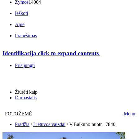
Žymos
14004
Ieškoti
Apie
Pranešimas
Identifikacija
click to expand contents
Prisijungti
Žiūrėti kaip
Darbastalis
FOTOŽEMĖ
Menu
Pradžia
/
Lietuvos vaizdai
/
V.Balkuno nuotr. -7840