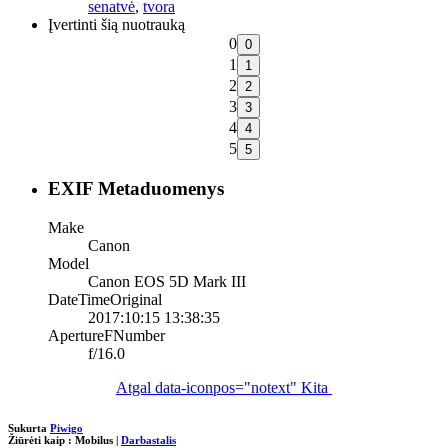
senatvė
,
tvora
Įvertinti šią nuotrauką
0
1
2
3
4
5
EXIF Metaduomenys
Make
Canon
Model
Canon EOS 5D Mark III
DateTimeOriginal
2017:10:15 13:38:35
ApertureFNumber
f/16.0
Atgal
data-iconpos="notext"
Kita
Sukurta
Piwigo
Žiūrėti kaip :
Mobilus
|
Darbastalis