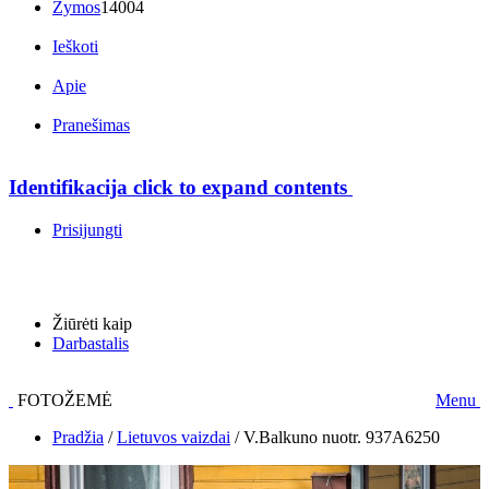
Žymos
14004
Ieškoti
Apie
Pranešimas
Identifikacija
click to expand contents
Prisijungti
Žiūrėti kaip
Darbastalis
FOTOŽEMĖ
Menu
Pradžia
/
Lietuvos vaizdai
/
V.Balkuno nuotr. 937A6250