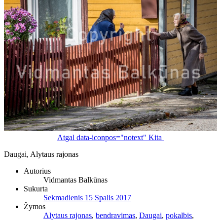
Atgal
data-iconpos="notext"
Kita
Daugai, Alytaus rajonas
Autorius
Vidmantas Balkūnas
Sukurta
Sekmadienis 15 Spalis 2017
Žymos
Alytaus rajonas
,
bendravimas
,
Daugai
,
pokalbis
,