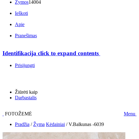
Žymos
14004
Ieškoti
Apie
Pranešimas
Identifikacija
click to expand contents
Prisijungti
Žiūrėti kaip
Darbastalis
FOTOŽEMĖ
Menu
Pradžia
/
Žyma
Kėdainiai
/
V.Balkunas -6039