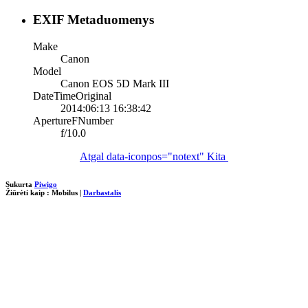
EXIF Metaduomenys
Make
Canon
Model
Canon EOS 5D Mark III
DateTimeOriginal
2014:06:13 16:38:42
ApertureFNumber
f/10.0
Atgal
data-iconpos="notext"
Kita
Sukurta
Piwigo
Žiūrėti kaip :
Mobilus
|
Darbastalis
loading