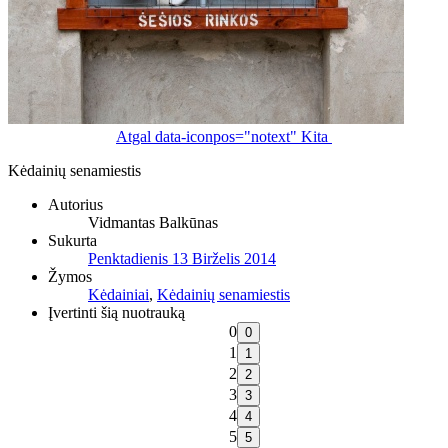
Atgal
data-iconpos="notext"
Kita
Kėdainių senamiestis
Autorius
Vidmantas Balkūnas
Sukurta
Penktadienis 13 Birželis 2014
Žymos
Kėdainiai
,
Kėdainių senamiestis
Įvertinti šią nuotrauką
0
1
2
3
4
5