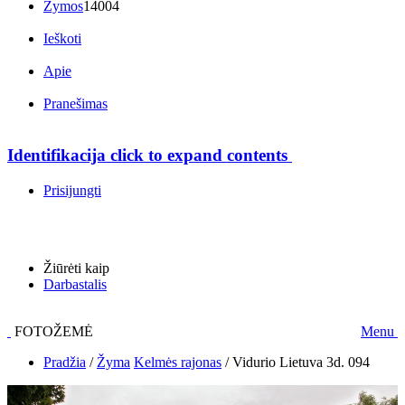
Žymos
14004
Ieškoti
Apie
Pranešimas
Identifikacija
click to expand contents
Prisijungti
Žiūrėti kaip
Darbastalis
FOTOŽEMĖ
Menu
Pradžia
/
Žyma
Kelmės rajonas
/
Vidurio Lietuva 3d. 094