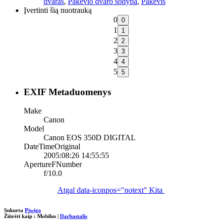
dvaras
,
Pakėvio dvaro sodyba
,
Pakėvis
Įvertinti šią nuotrauką
0
1
2
3
4
5
EXIF Metaduomenys
Make
Canon
Model
Canon EOS 350D DIGITAL
DateTimeOriginal
2005:08:26 14:55:55
ApertureFNumber
f/10.0
Atgal
data-iconpos="notext"
Kita
Sukurta
Piwigo
Žiūrėti kaip :
Mobilus
|
Darbastalis