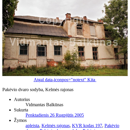
Atgal
data-iconpos="notext"
Kita
Pakėvio dvaro sodyba, Kelmės rajonas
Autorius
Vidmantas Balkūnas
Sukurta
Penktadienis 26 Rugpjūtis 2005
Žymos
apleista
,
Kelmės rajonas
,
KVR kodas 197
,
Pakėvio